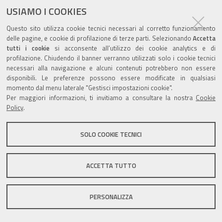
documento
USIAMO I COOKIES
Questo sito utilizza cookie tecnici necessari al corretto funzionamento
delle pagine, e cookie di profilazione di terze parti. Selezionando
Accetta
tutti i cookie
si acconsente all’utilizzo dei cookie analytics e di
profilazione. Chiudendo il banner verranno utilizzati solo i cookie tecnici
Valuta questo sito
necessari alla navigazione e alcuni contenuti potrebbero non essere
disponibili. Le preferenze possono essere modificate in qualsiasi
momento dal menu laterale "Gestisci impostazioni cookie".
Per maggiori informazioni, ti invitiamo a consultare la nostra
Cookie
Policy
.
Sito istituzionale Comune di Zola Predosa
SOLO COOKIE TECNICI
ACCETTA TUTTO
Privacy policy
|
DPO
|
Accessibilità
PERSONALIZZA