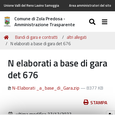
Unione Valli del Reno Lavino Samoggia
Area amministratori del sito
Comune di Zola Predosa -
SEARC
Togg
Amministrazione Trasparente
Tu
Home
Bandi di gara e contratti
altri allegati
sei
N elaborati a base di gara det 676
qui:
N elaborati a base di gara
det 676
N-Elaborati _a_base_di_Gara.zip
— 8377 KB
Azioni
STAMPA
sul
ultima modifica
27/12/2022