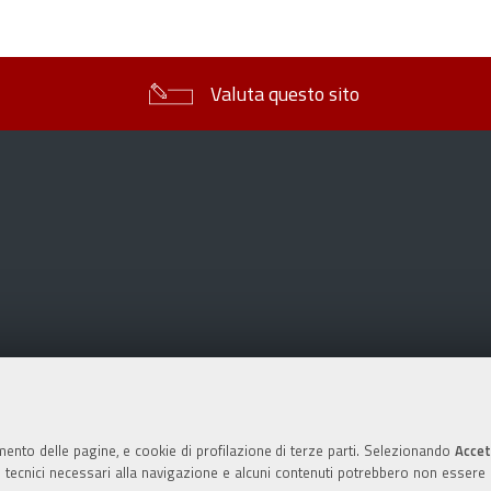
sul
documento
Valuta questo sito
mento delle pagine, e cookie di profilazione di terze parti. Selezionando
Accet
ie tecnici necessari alla navigazione e alcuni contenuti potrebbero non essere