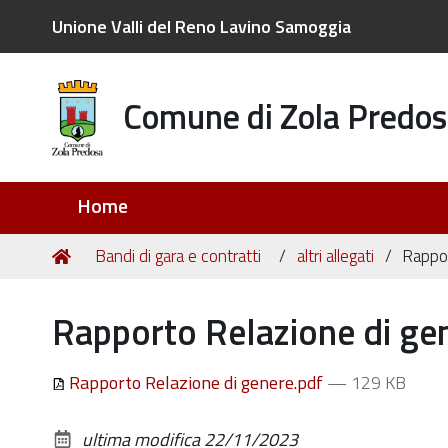
Unione Valli del Reno Lavino Samoggia
Comune di Zola Predos
Sezioni
Home
Tu
Home
Bandi di gara e contratti
altri allegati
Rappor
sei
qui:
Rapporto Relazione di ge
Rapporto Relazione di genere.pdf
— 129 KB
ultima modifica
22/11/2023