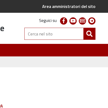
Area amministratori del sito
facebook
youtube
newsletter
telegr
Seguici su
te
Cerca
nel
sito
PA