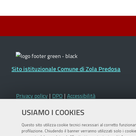
Sito istituzionale Comune di Zola Predosa
Privacy policy
|
DPO
|
Accessibilità
USIAMO I COOKIES
Questo sito utilizza cookie tecnici necessari al corretto funziona
profilazione. Chiudendo il banner verranno utilizzati solo i cook