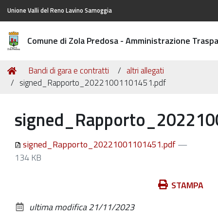
Unione Valli del Reno Lavino Samoggia
Comune di Zola Predosa - Amministrazione Trasp
Tu
Home
Bandi di gara e contratti
altri allegati
sei
signed_Rapporto_20221001101451.pdf
qui:
signed_Rapporto_202210
signed_Rapporto_20221001101451.pdf
—
134 KB
Azioni
STAMPA
sul
ultima modifica
21/11/2023
documento