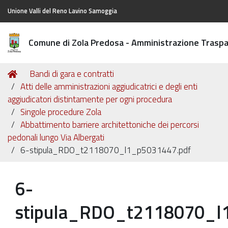
Unione Valli del Reno Lavino Samoggia
Comune di Zola Predosa - Amministrazione Trasp
Tu
Home
Bandi di gara e contratti
sei
Atti delle amministrazioni aggiudicatrici e degli enti
qui:
aggiudicatori distintamente per ogni procedura
Singole procedure Zola
Abbattimento barriere architettoniche dei percorsi
pedonali lungo Via Albergati
6-stipula_RDO_t2118070_l1_p5031447.pdf
6-
stipula_RDO_t2118070_l