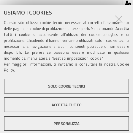
Azioni
STAMPA
USIAMO I COOKIES
sul
ultima modifica
19/10/2020
Questo sito utilizza cookie tecnici necessari al corretto funzionamento
documento
delle pagine, e cookie di profilazione di terze parti. Selezionando
Accetta
tutti i cookie
si acconsente all’utilizzo dei cookie analytics e di
profilazione. Chiudendo il banner verranno utilizzati solo i cookie tecnici
necessari alla navigazione e alcuni contenuti potrebbero non essere
disponibili. Le preferenze possono essere modificate in qualsiasi
momento dal menu laterale "Gestisci impostazioni cookie".
Valuta questo sito
Per maggiori informazioni, ti invitiamo a consultare la nostra
Cookie
Policy
.
SOLO COOKIE TECNICI
Sito istituzionale Comune di Zola Predosa
ACCETTA TUTTO
PERSONALIZZA
Privacy policy
|
DPO
|
Accessibilità