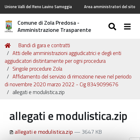
Unione Valli del Reno Lavino Samoggia
Area amministratori del sito
Comune di Zola Predosa -
SEARC
Togg
Amministrazione Trasparente
Tu
Home
Bandi di gara e contratti
sei
Atti delle amministrazioni aggiudicatrici e degli enti
qui:
aggiudicatori distintamente per ogni procedura
Singole procedure Zola
Affidamento del servizio di rimozione neve nel periodo
di novembre 2020 marzo 2022 - Cig 8349099676
allegati e modulistica.zip
allegati e modulistica.zip
allegati e modulistica.zip
— 3647 KB