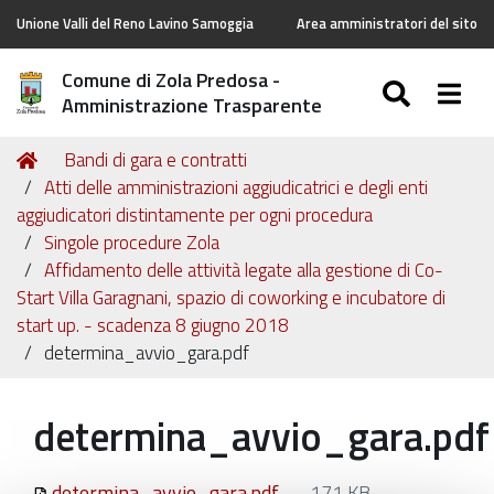
Unione Valli del Reno Lavino Samoggia
Area amministratori del sito
Comune di Zola Predosa -
SEARC
Togg
Amministrazione Trasparente
Tu
Home
Bandi di gara e contratti
sei
Atti delle amministrazioni aggiudicatrici e degli enti
qui:
aggiudicatori distintamente per ogni procedura
Singole procedure Zola
Affidamento delle attività legate alla gestione di Co-
Start Villa Garagnani, spazio di coworking e incubatore di
start up. - scadenza 8 giugno 2018
determina_avvio_gara.pdf
determina_avvio_gara.pdf
determina_avvio_gara.pdf
— 171 KB