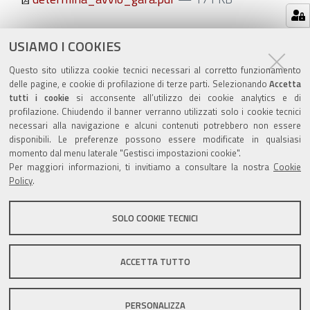
Azioni
STAMPA
USIAMO I COOKIES
sul
ultima modifica
20/11/2018
Questo sito utilizza cookie tecnici necessari al corretto funzionamento
documento
delle pagine, e cookie di profilazione di terze parti. Selezionando
Accetta
tutti i cookie
si acconsente all’utilizzo dei cookie analytics e di
profilazione. Chiudendo il banner verranno utilizzati solo i cookie tecnici
necessari alla navigazione e alcuni contenuti potrebbero non essere
disponibili. Le preferenze possono essere modificate in qualsiasi
momento dal menu laterale "Gestisci impostazioni cookie".
Valuta questo sito
Per maggiori informazioni, ti invitiamo a consultare la nostra
Cookie
Policy
.
SOLO COOKIE TECNICI
Sito istituzionale Comune di Zola Predosa
ACCETTA TUTTO
PERSONALIZZA