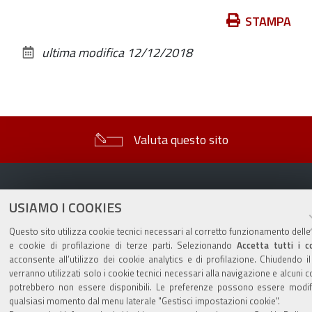
Azioni
STAMPA
sul
ultima modifica
12/12/2018
documento
Valuta questo sito
USIAMO I COOKIES
Questo sito utilizza cookie tecnici necessari al corretto funzionamento delle
Sito istituzionale Comune di Zola Predosa
e cookie di profilazione di terze parti. Selezionando
Accetta tutti i c
acconsente all’utilizzo dei cookie analytics e di profilazione. Chiudendo i
verranno utilizzati solo i cookie tecnici necessari alla navigazione e alcuni c
potrebbero non essere disponibili. Le preferenze possono essere modifi
Privacy policy
|
DPO
|
Accessibilità
qualsiasi momento dal menu laterale "Gestisci impostazioni cookie".