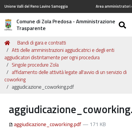
Unione Valli del Reno Lavino Samoggia
Area amministratori d
Comune di Zola Predosa - Amministrazione
S
Trasparente
Tu
Home
Bandi di gara e contratti
sei
Atti delle amministrazioni aggiudicatrici e degli enti
qui:
aggiudicatori distintamente per ogni procedura
Singole procedure Zola
affidamento delle attività legate all'avvio di un servizio di
coworking
aggiudicazione_coworking.pdf
aggiudicazione_coworking
aggiudicazione_coworking.pdf
— 171 KB