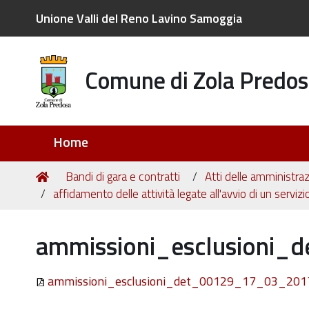
Unione Valli del Reno Lavino Samoggia
Comune di Zola Predos
Sezioni
Home
Tu
Home
Bandi di gara e contratti
Atti delle amministraz
sei
affidamento delle attività legate all'avvio di un serviz
qui:
ammissioni_esclusioni
ammissioni_esclusioni_det_00129_17_03_201