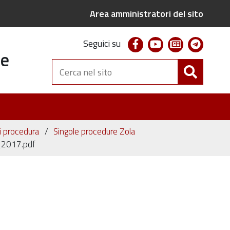
Area amministratori del sito
facebook
youtube
newsletter
telegr
Seguici su
te
Cerca
nel
sito
ni procedura
Singole procedure Zola
_2017.pdf