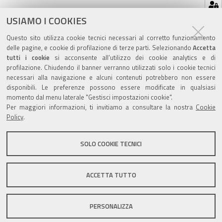
Azioni
STAMPA
USIAMO I COOKIES
sul
ultima modifica
12/12/2018
Questo sito utilizza cookie tecnici necessari al corretto funzionamento
documento
delle pagine, e cookie di profilazione di terze parti. Selezionando
Accetta
tutti i cookie
si acconsente all’utilizzo dei cookie analytics e di
profilazione. Chiudendo il banner verranno utilizzati solo i cookie tecnici
necessari alla navigazione e alcuni contenuti potrebbero non essere
disponibili. Le preferenze possono essere modificate in qualsiasi
momento dal menu laterale "Gestisci impostazioni cookie".
Valuta questo sito
Per maggiori informazioni, ti invitiamo a consultare la nostra
Cookie
Policy
.
SOLO COOKIE TECNICI
Sito istituzionale Comune di Zola Predosa
ACCETTA TUTTO
PERSONALIZZA
Privacy policy
|
DPO
|
Accessibilità