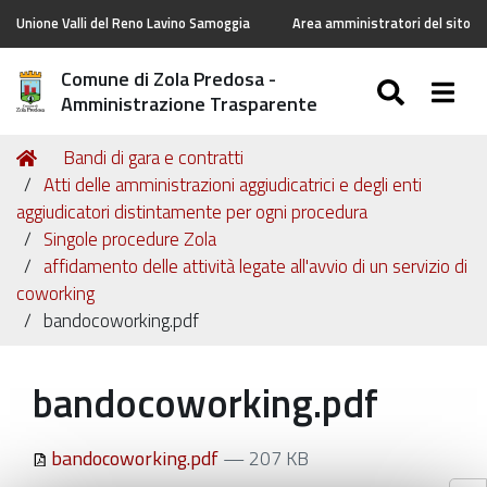
Unione Valli del Reno Lavino Samoggia
Area amministratori del sito
Comune di Zola Predosa -
SEARC
Togg
Amministrazione Trasparente
Tu
Home
Bandi di gara e contratti
sei
Atti delle amministrazioni aggiudicatrici e degli enti
qui:
aggiudicatori distintamente per ogni procedura
Singole procedure Zola
affidamento delle attività legate all'avvio di un servizio di
coworking
bandocoworking.pdf
bandocoworking.pdf
bandocoworking.pdf
— 207 KB