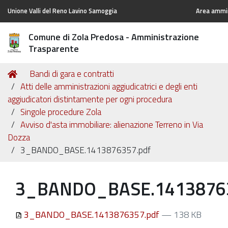
Unione Valli del Reno Lavino Samoggia
Area ammin
Comune di Zola Predosa - Amministrazione
Trasparente
Tu
Home
Bandi di gara e contratti
sei
Atti delle amministrazioni aggiudicatrici e degli enti
qui:
aggiudicatori distintamente per ogni procedura
Singole procedure Zola
Avviso d'asta immobiliare: alienazione Terreno in Via
Dozza
3_BANDO_BASE.1413876357.pdf
3_BANDO_BASE.14138763
3_BANDO_BASE.1413876357.pdf
— 138 KB