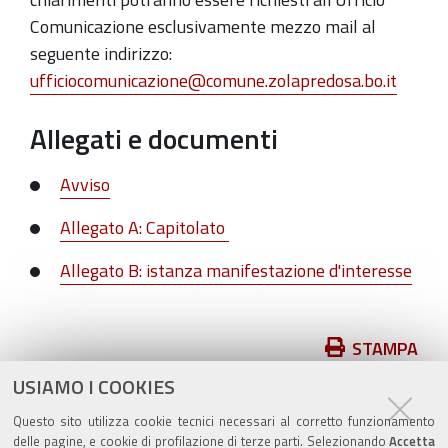
Comunicazione esclusivamente mezzo mail al
seguente indirizzo:
ufficiocomunicazione@comune.zolapredosa.bo.it
Allegati e documenti
Avviso
Allegato A: Capitolato
Allegato B: istanza manifestazione d'interesse
Azioni
STAMPA
sul
USIAMO I COOKIES
pubblicato il
09/03/2022
—
documento
ultima modifica
16/03/2022
Questo sito utilizza cookie tecnici necessari al corretto funzionamento
delle pagine, e cookie di profilazione di terze parti. Selezionando
Accetta