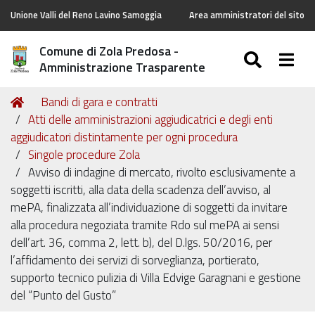
Unione Valli del Reno Lavino Samoggia
Area amministratori del sito
Comune di Zola Predosa -
SEARC
Togg
Amministrazione Trasparente
Tu
Home
Bandi di gara e contratti
sei
Atti delle amministrazioni aggiudicatrici e degli enti
qui:
aggiudicatori distintamente per ogni procedura
Singole procedure Zola
Avviso di indagine di mercato, rivolto esclusivamente a
soggetti iscritti, alla data della scadenza dell’avviso, al
mePA, finalizzata all’individuazione di soggetti da invitare
alla procedura negoziata tramite Rdo sul mePA ai sensi
dell’art. 36, comma 2, lett. b), del D.lgs. 50/2016, per
l’affidamento dei servizi di sorveglianza, portierato,
supporto tecnico pulizia di Villa Edvige Garagnani e gestione
del “Punto del Gusto”