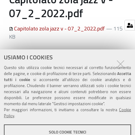
07_2_2022.pdf
Capitolato zola jazz v - 07_2_2022.pdf
— 115
KB
Azioni
STAMPA
USIAMO I COOKIES
sul
ultima modifica
24/02/2022
Questo sito utilizza cookie tecnici necessari al corretto funzionamento
documento
delle pagine, e cookie di profilazione di terze parti. Selezionando
Accetta
tutti i cookie
si acconsente all’utilizzo dei cookie analytics e di
profilazione. Chiudendo il banner verranno utilizzati solo i cookie tecnici
necessari alla navigazione e alcuni contenuti potrebbero non essere
disponibili. Le preferenze possono essere modificate in qualsiasi
momento dal menu laterale "Gestisci impostazioni cookie".
Valuta questo sito
Per maggiori informazioni, ti invitiamo a consultare la nostra
Cookie
Policy
.
SOLO COOKIE TECNICI