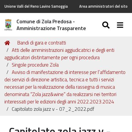
Unione Valli del Reno Lavino Samoggia
Area amministratori del sito
Comune di Zola Predosa -
SEARC
Togg
Amministrazione Trasparente
Tu
Home
Bandi di gara e contratti
sei
Atti delle amministrazioni aggiudicatrici e degli enti
qui:
aggiudicatori distintamente per ogni procedura
Singole procedure Zola
Avviso di manifestazione di interesse per l’affidamento
dei servizi di direzione artistica, tecnica e tutti i servizi
necessari per la realizzazione della rassegna di musica
denominata “Zola jazz&wine” da realizzarsi nei territori
interessati per le edizioni degli anni 2022.2023.2024
Capitolato zola jazz v - 07_2_2022.pdf
Capitolato zola jazz v -