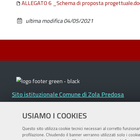
ALLEGATO 6 _Schema di proposta progettuale.do
ultima modifica
04/05/2021
Sito istituzionale Comune di Zola Predosa
USIAMO I COOKIES
Privacy policy
|
DPO
|
Accessibilità
Questo sito utilizza cookie tecnici necessari al corretto funziona
profilazione. Chiudendo il banner verranno utilizzati solo i cook