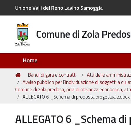
Unione Valli del Reno Lavino Samoggia
Comune di Zola Predos
Sezioni
Home
Tu
Home
Bandi di gara e contratti
Atti delle amministraz
sei
Avviso pubblico per l’individuazione di soggetti a cui a
qui:
Comune di zola predosa, privi di rilevanza economica, att
ALLEGATO 6 _Schema di proposta progettuale.docx
ALLEGATO 6 _Schema di p