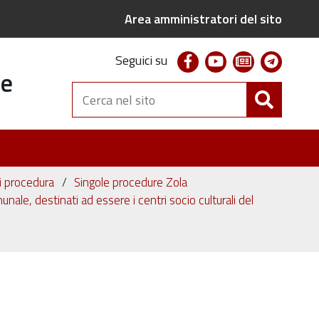
Area amministratori del sito
facebook
youtube
newsletter
telegr
Seguici su
te
Cerca
nel
sito
ni procedura
Singole procedure Zola
nale, destinati ad essere i centri socio culturali del