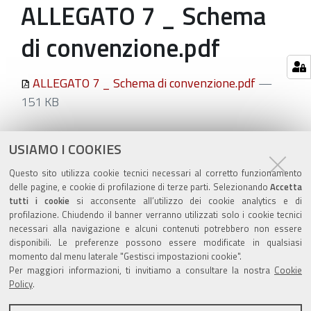
ALLEGATO 7 _ Schema
di convenzione.pdf
ALLEGATO 7 _ Schema di convenzione.pdf
—
151 KB
Azioni
STAMPA
USIAMO I COOKIES
sul
ultima modifica
04/05/2021
Questo sito utilizza cookie tecnici necessari al corretto funzionamento
documento
delle pagine, e cookie di profilazione di terze parti. Selezionando
Accetta
tutti i cookie
si acconsente all’utilizzo dei cookie analytics e di
profilazione. Chiudendo il banner verranno utilizzati solo i cookie tecnici
necessari alla navigazione e alcuni contenuti potrebbero non essere
disponibili. Le preferenze possono essere modificate in qualsiasi
momento dal menu laterale "Gestisci impostazioni cookie".
Valuta questo sito
Per maggiori informazioni, ti invitiamo a consultare la nostra
Cookie
Policy
.