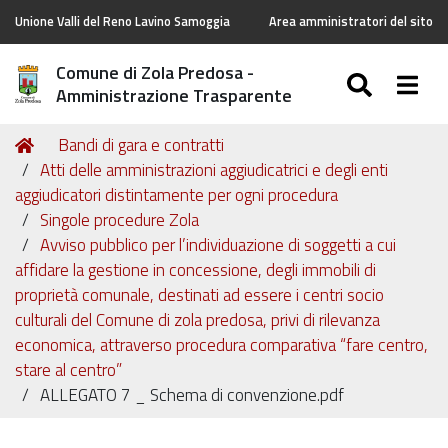
Unione Valli del Reno Lavino Samoggia
Area amministratori del sito
Comune di Zola Predosa -
SEARC
Togg
Amministrazione Trasparente
Tu
Home
Bandi di gara e contratti
sei
Atti delle amministrazioni aggiudicatrici e degli enti
qui:
aggiudicatori distintamente per ogni procedura
Singole procedure Zola
Avviso pubblico per l’individuazione di soggetti a cui
affidare la gestione in concessione, degli immobili di
proprietà comunale, destinati ad essere i centri socio
culturali del Comune di zola predosa, privi di rilevanza
economica, attraverso procedura comparativa “fare centro,
stare al centro”
ALLEGATO 7 _ Schema di convenzione.pdf