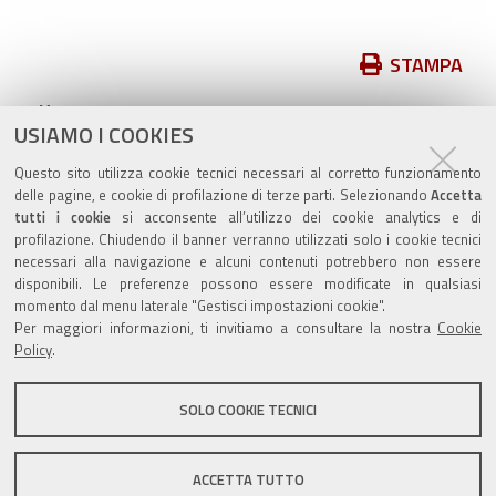
Azioni
STAMPA
sul
pubblicato il
05/11/2019
—
documento
USIAMO I COOKIES
ultima modifica
15/01/2020
Questo sito utilizza cookie tecnici necessari al corretto funzionamento
archiviato sotto:
bandi-di-gara
delle pagine, e cookie di profilazione di terze parti. Selezionando
Accetta
tutti i cookie
si acconsente all’utilizzo dei cookie analytics e di
profilazione. Chiudendo il banner verranno utilizzati solo i cookie tecnici
necessari alla navigazione e alcuni contenuti potrebbero non essere
disponibili. Le preferenze possono essere modificate in qualsiasi
momento dal menu laterale "Gestisci impostazioni cookie".
Valuta questo sito
Per maggiori informazioni, ti invitiamo a consultare la nostra
Cookie
Policy
.
SOLO COOKIE TECNICI
Sito istituzionale Comune di Zola Predosa
ACCETTA TUTTO