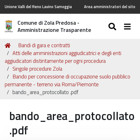
Unione Valli del Reno Lavino Samoggia
Area amministratori del sito
Comune di Zola Predosa -
SEARC
Togg
Amministrazione Trasparente
Tu
Home
Bandi di gara e contratti
sei
Atti delle amministrazioni aggiudicatrici e degli enti
qui:
aggiudicatori distintamente per ogni procedura
Singole procedure Zola
Bando per concessione di occupazione suolo pubblico
permanente - terreno via Roma/Piemonte
bando_area_protocollato .pdf
bando_area_protocollato
.pdf