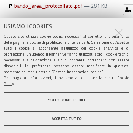
bando_area_protocollato .pdf
— 281 KB
Azioni
STAMPA
USIAMO I COOKIES
sul
ultima modifica
07/05/2019
Questo sito utilizza cookie tecnici necessari al corretto funzionamento
documento
delle pagine, e cookie di profilazione di terze parti. Selezionando
Accetta
tutti i cookie
si acconsente all’utilizzo dei cookie analytics e di
profilazione. Chiudendo il banner verranno utilizzati solo i cookie tecnici
necessari alla navigazione e alcuni contenuti potrebbero non essere
disponibili. Le preferenze possono essere modificate in qualsiasi
momento dal menu laterale "Gestisci impostazioni cookie".
Valuta questo sito
Per maggiori informazioni, ti invitiamo a consultare la nostra
Cookie
Policy
.
SOLO COOKIE TECNICI
Sito istituzionale Comune di Zola Predosa
ACCETTA TUTTO