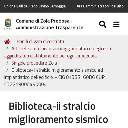
Unione Valli del Reno Lavino Samoggia
Area amministratori del sito
Comune di Zola Predosa -
SEARC
Togg
Amministrazione Trasparente
Tu
Home
Bandi di gara e contratti
sei
Atti delle amministrazioni aggiudicatrici e degli enti
qui:
aggiudicatori distintamente per ogni procedura
Singole procedure Zola
Biblioteca-ii stralcio miglioramento sismico ed
impiantistico dell'edificio. - CIG 81555160B6 CUP
C32G19000490004
Biblioteca-ii stralcio
miglioramento sismico