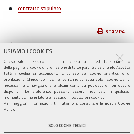
contratto stipulato
Azioni
STAMPA
sul
pubblicato il
30/12/2019
—
documento
USIAMO I COOKIES
ultima modifica
20/10/2020
Questo sito utilizza cookie tecnici necessari al corretto funzionamento
archiviato sotto:
bandi-di-gara
delle pagine, e cookie di profilazione di terze parti. Selezionando
Accetta
tutti i cookie
si acconsente all’utilizzo dei cookie analytics e di
profilazione. Chiudendo il banner verranno utilizzati solo i cookie tecnici
necessari alla navigazione e alcuni contenuti potrebbero non essere
disponibili. Le preferenze possono essere modificate in qualsiasi
Valuta questo sito
momento dal menu laterale "Gestisci impostazioni cookie".
Per maggiori informazioni, ti invitiamo a consultare la nostra
Cookie
Policy
.
SOLO COOKIE TECNICI