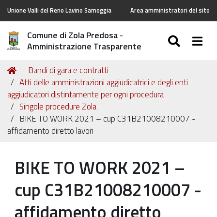
Unione Valli del Reno Lavino Samoggia
Area amministratori del sito
Comune di Zola Predosa -
SEARC
Togg
Amministrazione Trasparente
Tu
Home
Bandi di gara e contratti
sei
Atti delle amministrazioni aggiudicatrici e degli enti
qui:
aggiudicatori distintamente per ogni procedura
Singole procedure Zola
BIKE TO WORK 2021 – cup C31B21008210007 -
affidamento diretto lavori
BIKE TO WORK 2021 –
cup C31B21008210007 -
affidamento diretto