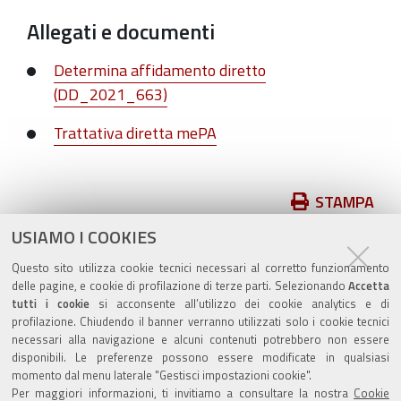
Allegati e documenti
Determina affidamento diretto
(DD_2021_663)
Trattativa diretta mePA
Azioni
STAMPA
sul
USIAMO I COOKIES
pubblicato il
24/12/2021
—
documento
ultima modifica
16/06/2022
Questo sito utilizza cookie tecnici necessari al corretto funzionamento
delle pagine, e cookie di profilazione di terze parti. Selezionando
Accetta
tutti i cookie
si acconsente all’utilizzo dei cookie analytics e di
profilazione. Chiudendo il banner verranno utilizzati solo i cookie tecnici
necessari alla navigazione e alcuni contenuti potrebbero non essere
disponibili. Le preferenze possono essere modificate in qualsiasi
momento dal menu laterale "Gestisci impostazioni cookie".
Valuta questo sito
Per maggiori informazioni, ti invitiamo a consultare la nostra
Cookie