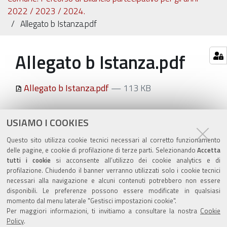
2022 / 2023 / 2024.
Allegato b Istanza.pdf
Allegato b Istanza.pdf
Allegato b Istanza.pdf
— 113 KB
Azioni
STAMPA
USIAMO I COOKIES
sul
ultima modifica
05/08/2022
Questo sito utilizza cookie tecnici necessari al corretto funzionamento
documento
delle pagine, e cookie di profilazione di terze parti. Selezionando
Accetta
tutti i cookie
si acconsente all’utilizzo dei cookie analytics e di
profilazione. Chiudendo il banner verranno utilizzati solo i cookie tecnici
necessari alla navigazione e alcuni contenuti potrebbero non essere
disponibili. Le preferenze possono essere modificate in qualsiasi
momento dal menu laterale "Gestisci impostazioni cookie".
Valuta questo sito
Per maggiori informazioni, ti invitiamo a consultare la nostra
Cookie
Policy
.