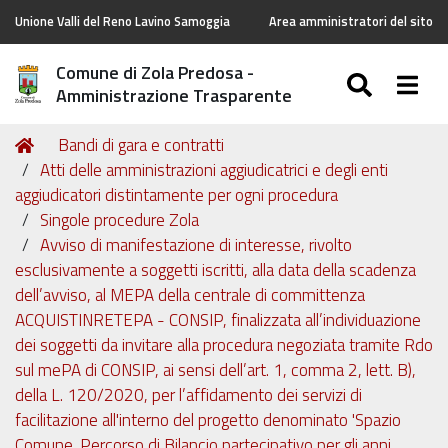
Unione Valli del Reno Lavino Samoggia
Area amministratori del sito
Comune di Zola Predosa -
SEARC
Togg
Amministrazione Trasparente
Tu
Home
Bandi di gara e contratti
sei
Atti delle amministrazioni aggiudicatrici e degli enti
qui:
aggiudicatori distintamente per ogni procedura
Singole procedure Zola
Avviso di manifestazione di interesse, rivolto
esclusivamente a soggetti iscritti, alla data della scadenza
dell’avviso, al MEPA della centrale di committenza
ACQUISTINRETEPA - CONSIP, finalizzata all’individuazione
dei soggetti da invitare alla procedura negoziata tramite Rdo
sul mePA di CONSIP, ai sensi dell’art. 1, comma 2, lett. B),
della L. 120/2020, per l’affidamento dei servizi di
facilitazione all'interno del progetto denominato 'Spazio
Comune. Percorso di Bilancio partecipativo per gli anni