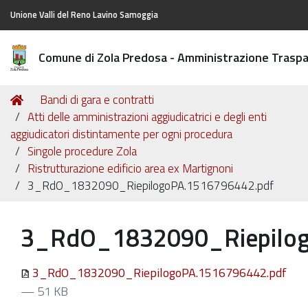
Unione Valli del Reno Lavino Samoggia
Comune di Zola Predosa - Amministrazione Trasp
Tu
Home
Bandi di gara e contratti
sei
Atti delle amministrazioni aggiudicatrici e degli enti
qui:
aggiudicatori distintamente per ogni procedura
Singole procedure Zola
Ristrutturazione edificio area ex Martignoni
3_RdO_1832090_RiepilogoPA.1516796442.pdf
3_RdO_1832090_Riepilog
3_RdO_1832090_RiepilogoPA.1516796442.pdf
— 51 KB