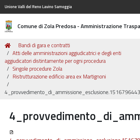
Unione Valli del Reno Lavino Samoggia
Comune di Zola Predosa - Amministrazione Trasp
Tu
Home
Bandi di gara e contratti
sei
Atti delle amministrazioni aggiudicatrici e degli enti
qui:
aggiudicatori distintamente per ogni procedura
Singole procedure Zola
Ristrutturazione edificio area ex Martignoni
4_provvedimento_di_ammissione_esclusione.1516796443
4_provvedimento_di_ammi