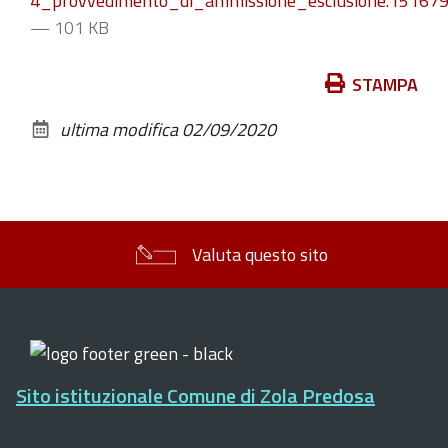
4_provvedimento_di_ammissione_esclusione.151679
— 101 KB
Azioni
STAMPA
sul
ultima modifica
02/09/2020
documento
Valuta questo sito
Sito istituzionale Comune di Zola Predosa