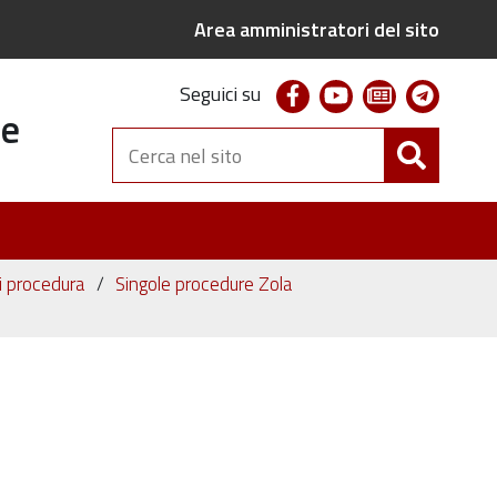
Area amministratori del sito
facebook
youtube
newsletter
telegr
Seguici su
te
Cerca
nel
sito
ni procedura
Singole procedure Zola