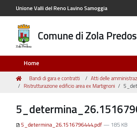
Unione Valli del Reno Lavino Samoggia
Comune di Zola Predos
Sezioni
Home
Tu
Home
Bandi di gara e contratti
Atti delle amministraz
sei
Ristrutturazione edificio area ex Martignoni
5_de
qui:
5_determina_26.151679
5_determina_26.1516796444.pdf
— 185 KB