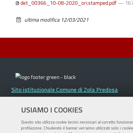
det_00366_10-08-2020_ori.stamped.pdf
— 167
ultima modifica
12/03/2021
Sito istituzionale Comune di Zola Predosa
USIAMO I COOKIES
Privacy policy
|
DPO
|
Accessibilità
Questo sito utilizza cookie tecnici necessari al corretto funziona
profilazione. Chiudendo il banner verranno utilizzati solo i cook