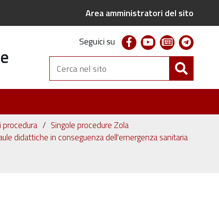
Area amministratori del sito
facebook
youtube
newsletter
telegr
Seguici su
te
Cerca
nel
sito
ni procedura
Singole procedure Zola
ule didattiche in conseguenza dell'emergenza sanitaria