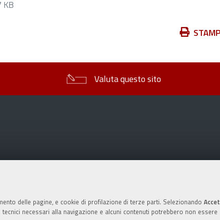
 KB
Azioni
STAM
sul
documento
Valuta questo sito
mento delle pagine, e cookie di profilazione di terze parti. Selezionando
Accet
ie tecnici necessari alla navigazione e alcuni contenuti potrebbero non essere