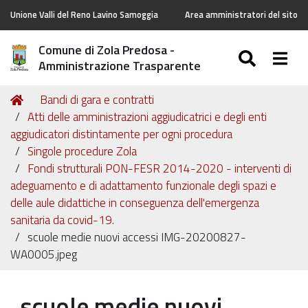
Unione Valli del Reno Lavino Samoggia
Area amministratori del sito
Comune di Zola Predosa -
SEARC
Togg
Amministrazione Trasparente
Tu
Home
Bandi di gara e contratti
sei
Atti delle amministrazioni aggiudicatrici e degli enti
qui:
aggiudicatori distintamente per ogni procedura
Singole procedure Zola
Fondi strutturali PON-FESR 2014-2020 - interventi di
adeguamento e di adattamento funzionale degli spazi e
delle aule didattiche in conseguenza dell'emergenza
sanitaria da covid-19.
scuole medie nuovi accessi IMG-20200827-
WA0005.jpeg
scuole medie nuovi