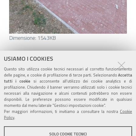
Clicca
Dimensione: 1543KB
per
vedere
Azioni
STAMPA
USIAMO I COOKIES
l'immagine
sul
ultima modifica
12/03/2021
Questo sito utilizza cookie tecnici necessari al corretto funzionamento
alle
documento
delle pagine, e cookie di profilazione di terze parti. Selezionando
Accetta
dimensioni
tutti i cookie
si acconsente all’utilizzo dei cookie analytics e di
originali…
profilazione. Chiudendo il banner verranno utilizzati solo i cookie tecnici
necessari alla navigazione e alcuni contenuti potrebbero non essere
disponibili. Le preferenze possono essere modificate in qualsiasi
momento dal menu laterale "Gestisci impostazioni cookie".
Valuta questo sito
Per maggiori informazioni, ti invitiamo a consultare la nostra
Cookie
Policy
.
SOLO COOKIE TECNICI