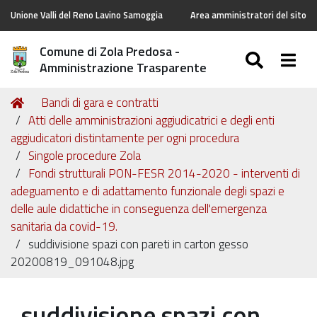
Unione Valli del Reno Lavino Samoggia
Area amministratori del sito
Comune di Zola Predosa -
SEARC
Togg
Amministrazione Trasparente
Tu
Home
Bandi di gara e contratti
sei
Atti delle amministrazioni aggiudicatrici e degli enti
qui:
aggiudicatori distintamente per ogni procedura
Singole procedure Zola
Fondi strutturali PON-FESR 2014-2020 - interventi di
adeguamento e di adattamento funzionale degli spazi e
delle aule didattiche in conseguenza dell'emergenza
sanitaria da covid-19.
suddivisione spazi con pareti in carton gesso
20200819_091048.jpg
suddivisione spazi con