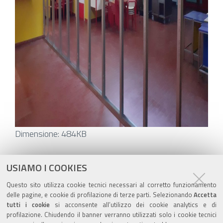
Clicca
Dimensione: 484KB
per
vedere
Azioni
STAMPA
USIAMO I COOKIES
l'immagine
sul
ultima modifica
12/03/2021
Questo sito utilizza cookie tecnici necessari al corretto funzionamento
alle
documento
delle pagine, e cookie di profilazione di terze parti. Selezionando
Accetta
dimensioni
tutti i cookie
si acconsente all’utilizzo dei cookie analytics e di
originali…
profilazione. Chiudendo il banner verranno utilizzati solo i cookie tecnici