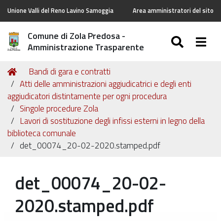
Unione Valli del Reno Lavino Samoggia
Area amministratori del sito
Comune di Zola Predosa -
SEARC
Togg
Amministrazione Trasparente
Tu
Home
Bandi di gara e contratti
sei
Atti delle amministrazioni aggiudicatrici e degli enti
qui:
aggiudicatori distintamente per ogni procedura
Singole procedure Zola
Lavori di sostituzione degli infissi esterni in legno della
biblioteca comunale
det_00074_20-02-2020.stamped.pdf
det_00074_20-02-
2020.stamped.pdf