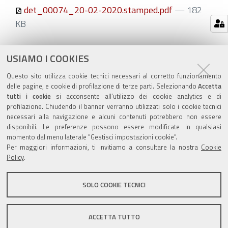
det_00074_20-02-2020.stamped.pdf
— 182
KB
Azioni
STAMPA
USIAMO I COOKIES
sul
ultima modifica
29/06/2020
Questo sito utilizza cookie tecnici necessari al corretto funzionamento
documento
delle pagine, e cookie di profilazione di terze parti. Selezionando
Accetta
tutti i cookie
si acconsente all’utilizzo dei cookie analytics e di
profilazione. Chiudendo il banner verranno utilizzati solo i cookie tecnici
necessari alla navigazione e alcuni contenuti potrebbero non essere
disponibili. Le preferenze possono essere modificate in qualsiasi
momento dal menu laterale "Gestisci impostazioni cookie".
Valuta questo sito
Per maggiori informazioni, ti invitiamo a consultare la nostra
Cookie
Policy
.
SOLO COOKIE TECNICI
Sito istituzionale Comune di Zola Predosa
ACCETTA TUTTO