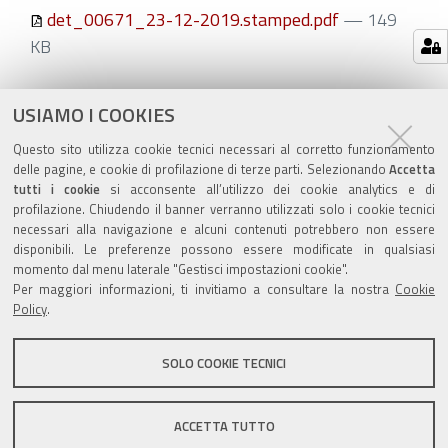
det_00671_23-12-2019.stamped.pdf
— 149
KB
Azioni
STAMPA
USIAMO I COOKIES
sul
ultima modifica
29/06/2020
Questo sito utilizza cookie tecnici necessari al corretto funzionamento
documento
delle pagine, e cookie di profilazione di terze parti. Selezionando
Accetta
tutti i cookie
si acconsente all’utilizzo dei cookie analytics e di
profilazione. Chiudendo il banner verranno utilizzati solo i cookie tecnici
necessari alla navigazione e alcuni contenuti potrebbero non essere
disponibili. Le preferenze possono essere modificate in qualsiasi
momento dal menu laterale "Gestisci impostazioni cookie".
Valuta questo sito
Per maggiori informazioni, ti invitiamo a consultare la nostra
Cookie
Policy
.
SOLO COOKIE TECNICI
Sito istituzionale Comune di Zola Predosa
ACCETTA TUTTO