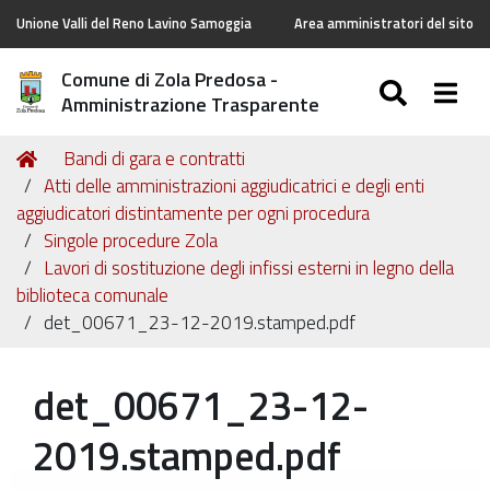
Unione Valli del Reno Lavino Samoggia
Area amministratori del sito
Comune di Zola Predosa -
SEARC
Togg
Amministrazione Trasparente
Tu
Home
Bandi di gara e contratti
sei
Atti delle amministrazioni aggiudicatrici e degli enti
qui:
aggiudicatori distintamente per ogni procedura
Singole procedure Zola
Lavori di sostituzione degli infissi esterni in legno della
biblioteca comunale
det_00671_23-12-2019.stamped.pdf
det_00671_23-12-
2019.stamped.pdf