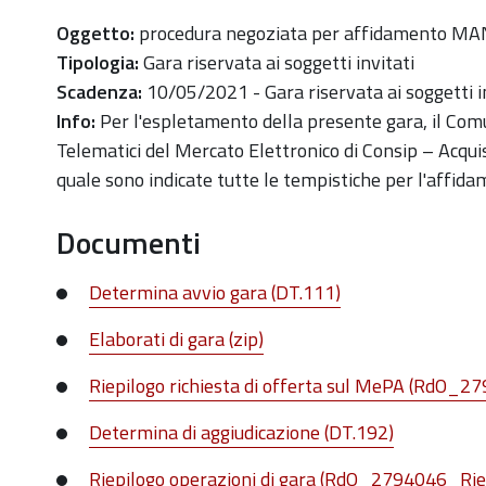
Oggetto:
procedura negoziata per affidamento
Tipologia:
Gara riservata ai soggetti invitati
Scadenza:
10/05/2021 - Gara riservata ai soggetti i
Info:
Per l'espletamento della presente gara, il Comu
Telematici del Mercato Elettronico di Consip – Acquis
quale sono indicate tutte le tempistiche per l'affid
Documenti
Determina avvio gara (DT.111)
Elaborati di gara (zip)
Riepilogo richiesta di offerta sul MePA (RdO_
Determina di aggiudicazione (DT.192)
Riepilogo operazioni di gara (RdO_2794046_Ri