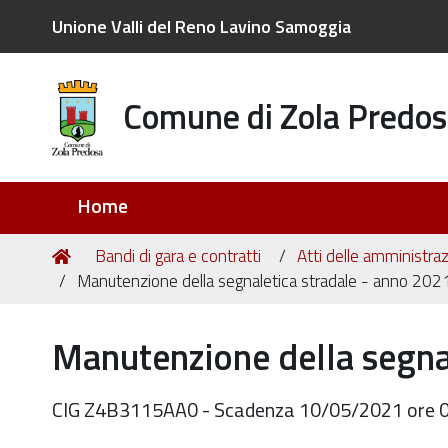
Unione Valli del Reno Lavino Samoggia
Comune di Zola Predos
Sezioni
Home
Tu
Home
Bandi di gara e contratti
Atti delle amministraz
sei
Manutenzione della segnaletica stradale - anno 202
qui:
Manutenzione della segna
CIG Z4B3115AA0 - Scadenza 10/05/2021 ore 08:0