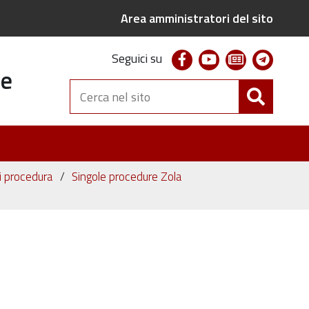
Area amministratori del sito
facebook
youtube
newsletter
telegr
Seguici su
te
Cerca
nel
sito
ni procedura
Singole procedure Zola