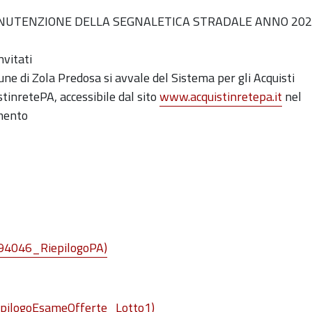
 MANUTENZIONE DELLA SEGNALETICA STRADALE ANNO 20
nvitati
ne di Zola Predosa si avvale del Sistema per gli Acquisti
tinretePA, accessibile dal sito
www.acquistinretepa.it
nel
amento
2794046_RiepilogoPA)
epilogoEsameOfferte_Lotto1)