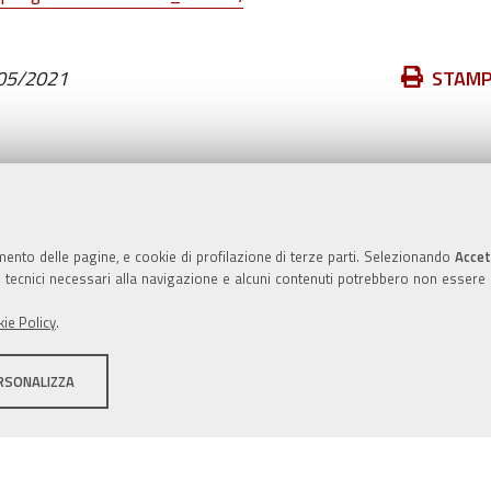
Azioni
05/2021
STAM
sul
documento
Valuta questo sito
mento delle pagine, e cookie di profilazione di terze parti. Selezionando
Accet
ie tecnici necessari alla navigazione e alcuni contenuti potrebbero non essere
ie Policy
.
RSONALIZZA