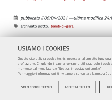
pubblicato il
06/04/2021
—
ultima modifica
24/
archiviato sotto:
bandi-di-gara
USIAMO I COOKIES
Questo sito utilizza cookie tecnici necessari al corretto funziona
profilazione. Chiudendo il banner verranno utilizzati solo i cook
momento dal menu laterale "Gestisci impostazioni cookie".
Per maggiori informazioni, ti invitiamo a consultare la nostra
Cook
Sito istituzionale Comune di Zola Predosa
SOLO COOKIE TECNICI
ACCETTA TUTTO
PE
Privacy policy
|
DPO
|
Accessibilità