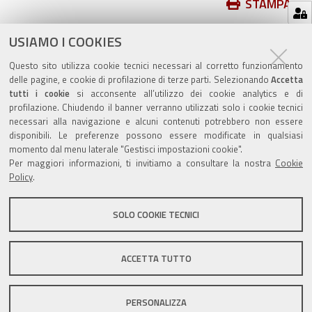
Azioni
STAMPA
sul
ultima modifica
31/08/2021
documento
USIAMO I COOKIES
Questo sito utilizza cookie tecnici necessari al corretto funzionamento
delle pagine, e cookie di profilazione di terze parti. Selezionando
Accetta
tutti i cookie
si acconsente all’utilizzo dei cookie analytics e di
profilazione. Chiudendo il banner verranno utilizzati solo i cookie tecnici
Valuta questo sito
necessari alla navigazione e alcuni contenuti potrebbero non essere
disponibili. Le preferenze possono essere modificate in qualsiasi
momento dal menu laterale "Gestisci impostazioni cookie".
Per maggiori informazioni, ti invitiamo a consultare la nostra
Cookie
Policy
.
SOLO COOKIE TECNICI
Sito istituzionale Comune di Zola Predosa
ACCETTA TUTTO
Privacy policy
|
DPO
|
Accessibilità
PERSONALIZZA