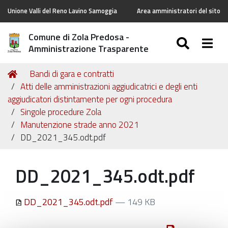
Unione Valli del Reno Lavino Samoggia
Area amministratori del sito
Comune di Zola Predosa -
SEARC
Togg
Amministrazione Trasparente
Tu
Home
Bandi di gara e contratti
sei
Atti delle amministrazioni aggiudicatrici e degli enti
qui:
aggiudicatori distintamente per ogni procedura
Singole procedure Zola
Manutenzione strade anno 2021
DD_2021_345.odt.pdf
DD_2021_345.odt.pdf
DD_2021_345.odt.pdf
— 149 KB