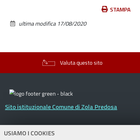
Azioni
STAMPA
sul
ultima modifica
17/08/2020
documento
Valuta questo sito
Sito istituzionale Comune di Zola Predosa
USIAMO I COOKIES
Privacy policy
|
DPO
|
Accessibilità