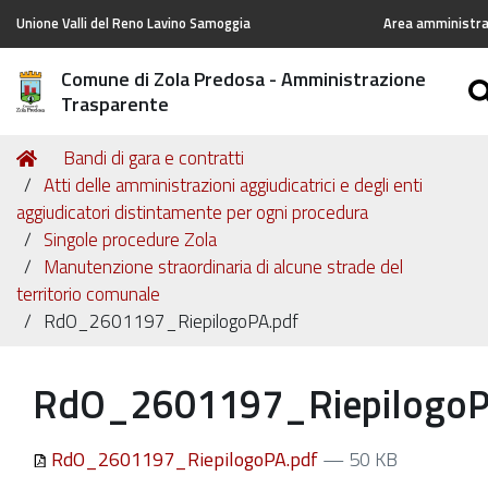
Unione Valli del Reno Lavino Samoggia
Area amministrat
Comune di Zola Predosa - Amministrazione
Trasparente
Tu
Home
Bandi di gara e contratti
sei
Atti delle amministrazioni aggiudicatrici e degli enti
qui:
aggiudicatori distintamente per ogni procedura
Singole procedure Zola
Manutenzione straordinaria di alcune strade del
territorio comunale
RdO_2601197_RiepilogoPA.pdf
RdO_2601197_RiepilogoP
RdO_2601197_RiepilogoPA.pdf
— 50 KB