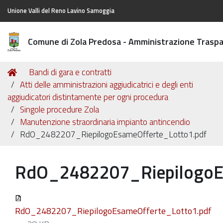
Unione Valli del Reno Lavino Samoggia
Comune di Zola Predosa - Amministrazione Trasp
Tu
Home
Bandi di gara e contratti
sei
Atti delle amministrazioni aggiudicatrici e degli enti
qui:
aggiudicatori distintamente per ogni procedura
Singole procedure Zola
Manutenzione straordinaria impianto antincendio
RdO_2482207_RiepilogoEsameOfferte_Lotto1.pdf
RdO_2482207_RiepilogoE
RdO_2482207_RiepilogoEsameOfferte_Lotto1.pdf