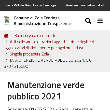
Unione Valli del Reno Lavino Samoggia
Area amministratori del sito
Comune di Zola Predosa -
SEARC
Togg
Amministrazione Trasparente
Tu
Home
Bandi di gara e contratti
sei
Atti delle amministrazioni aggiudicatrici e degli enti
qui:
aggiudicatori distintamente per ogni procedura
Singole procedure Zola
MANUTENZIONE VERDE PUBBLICO 2021. CIG
8737616CD0
Manutenzione verde
pubblico 2021
Scadenza: 01/06/2021 - Gara riservata ai