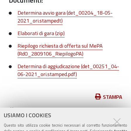
Documenti:
Determina avvio gara (det_00204_18-05-
2021_ori.stampedt)
Elaborati di gara (zip)
Riepilogo richiesta di offerta sul MePA
(RdO_2809106_RiepilogoPA)
Determina di aggiudicazione (det_00251_04-
06-2021_ori.stamped.pdf)
Azioni
STAMPA
sul
pubblicato il
18/05/2021
—
documento
USIAMO I COOKIES
ultima modifica
13/09/2021
Questo sito utilizza cookie tecnici necessari al corretto funzionamento
archiviato sotto:
bandi-di-gara
delle pagine, e cookie di profilazione di terze parti. Selezionando
Accetta