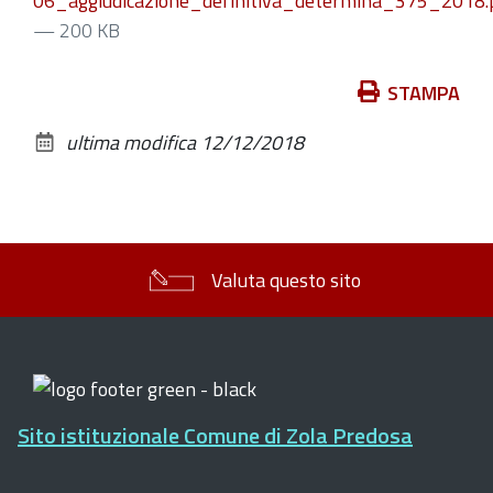
06_aggiudicazione_definitiva_determina_375_2018.
— 200 KB
Azioni
STAMPA
sul
ultima modifica
12/12/2018
documento
Valuta questo sito
Sito istituzionale Comune di Zola Predosa