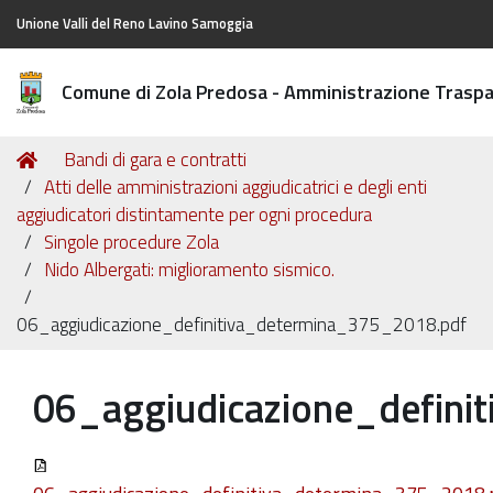
Unione Valli del Reno Lavino Samoggia
Comune di Zola Predosa - Amministrazione Trasp
Tu
Home
Bandi di gara e contratti
sei
Atti delle amministrazioni aggiudicatrici e degli enti
qui:
aggiudicatori distintamente per ogni procedura
Singole procedure Zola
Nido Albergati: miglioramento sismico.
06_aggiudicazione_definitiva_determina_375_2018.pdf
06_aggiudicazione_defini