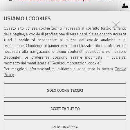
Azioni
STAMPA
USIAMO I COOKIES
sul
ultima modifica
20/12/2018
Questo sito utilizza cookie tecnici necessari al corretto funzionamento
documento
delle pagine, e cookie di profilazione di terze parti. Selezionando
Accetta
tutti i cookie
si acconsente all’utilizzo dei cookie analytics e di
profilazione. Chiudendo il banner verranno utilizzati solo i cookie tecnici
necessari alla navigazione e alcuni contenuti potrebbero non essere
disponibili. Le preferenze possono essere modificate in qualsiasi
momento dal menu laterale "Gestisci impostazioni cookie".
Valuta questo sito
Per maggiori informazioni, ti invitiamo a consultare la nostra
Cookie
Policy
.
SOLO COOKIE TECNICI
Sito istituzionale Comune di Zola Predosa
ACCETTA TUTTO
PERSONALIZZA