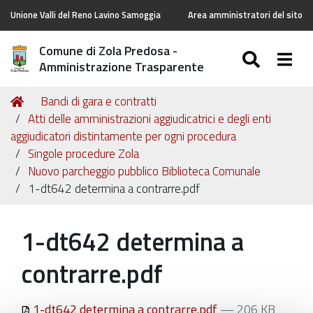
Unione Valli del Reno Lavino Samoggia
Area amministratori del sito
Comune di Zola Predosa -
SEARC
Togg
Amministrazione Trasparente
Tu
Home
Bandi di gara e contratti
sei
Atti delle amministrazioni aggiudicatrici e degli enti
qui:
aggiudicatori distintamente per ogni procedura
Singole procedure Zola
Nuovo parcheggio pubblico Biblioteca Comunale
1-dt642 determina a contrarre.pdf
1-dt642 determina a
contrarre.pdf
1-dt642 determina a contrarre.pdf
— 206 KB