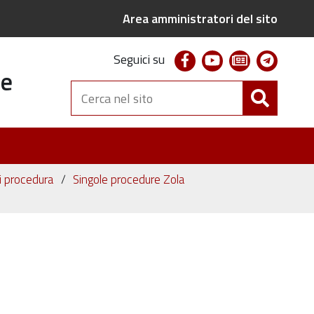
Area amministratori del sito
facebook
youtube
newsletter
telegr
Seguici su
te
Cerca
nel
sito
ni procedura
Singole procedure Zola