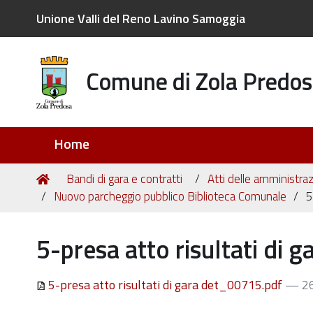
Unione Valli del Reno Lavino Samoggia
Comune di Zola Predos
Sezioni
Home
Tu
Home
Bandi di gara e contratti
Atti delle amministraz
sei
Nuovo parcheggio pubblico Biblioteca Comunale
5
qui:
5-presa atto risultati di
5-presa atto risultati di gara det_00715.pdf
— 26