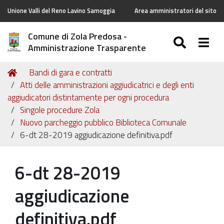
Unione Valli del Reno Lavino Samoggia
Area amministratori del sito
Comune di Zola Predosa -
SEARC
Togg
Amministrazione Trasparente
Tu
Home
Bandi di gara e contratti
sei
Atti delle amministrazioni aggiudicatrici e degli enti
qui:
aggiudicatori distintamente per ogni procedura
Singole procedure Zola
Nuovo parcheggio pubblico Biblioteca Comunale
6-dt 28-2019 aggiudicazione definitiva.pdf
6-dt 28-2019
aggiudicazione
definitiva.pdf