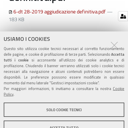
6-dt 28-2019 aggiudicazione definitiva.pdf
—
183 KB
Azioni
STAMPA
USIAMO I COOKIES
sul
ultima modifica
26/02/2019
Questo sito utilizza cookie tecnici necessari al corretto funzionamento
documento
delle pagine, e cookie di profilazione di terze parti. Selezionando
Accetta
tutti i cookie
si acconsente all’utilizzo dei cookie analytics e di
profilazione. Chiudendo il banner verranno utilizzati solo i cookie tecnici
necessari alla navigazione e alcuni contenuti potrebbero non essere
disponibili. Le preferenze possono essere modificate in qualsiasi
momento dal menu laterale "Gestisci impostazioni cookie".
Valuta questo sito
Per maggiori informazioni, ti invitiamo a consultare la nostra
Cookie
Policy
.
SOLO COOKIE TECNICI
Sito istituzionale Comune di Zola Predosa
ACCETTA TUTTO