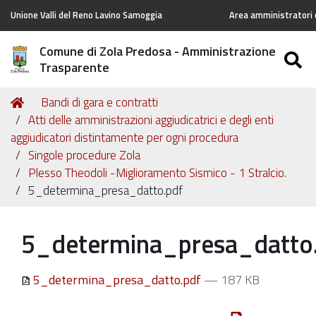
Unione Valli del Reno Lavino Samoggia
Area amministratori d
Comune di Zola Predosa - Amministrazione
S
Trasparente
Tu
Home
Bandi di gara e contratti
sei
Atti delle amministrazioni aggiudicatrici e degli enti
qui:
aggiudicatori distintamente per ogni procedura
Singole procedure Zola
Plesso Theodoli -Miglioramento Sismico - 1 Stralcio.
5_determina_presa_datto.pdf
5_determina_presa_datto
5_determina_presa_datto.pdf
— 187 KB