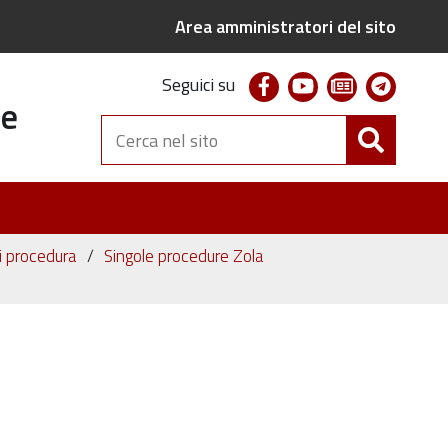
Area amministratori del sito
facebook
youtube
newsletter
telegr
Seguici su
te
Cerca
nel
sito
ni procedura
Singole procedure Zola