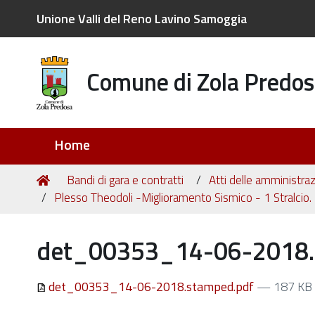
Unione Valli del Reno Lavino Samoggia
Comune di Zola Predos
Sezioni
Home
Tu
Home
Bandi di gara e contratti
Atti delle amministraz
sei
Plesso Theodoli -Miglioramento Sismico - 1 Stralcio.
qui:
det_00353_14-06-2018.
det_00353_14-06-2018.stamped.pdf
— 187 KB