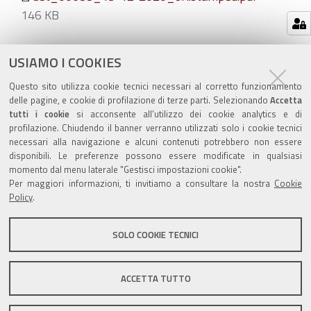
146 KB
Azioni
STAMPA
USIAMO I COOKIES
sul
ultima modifica
04/01/2021
Questo sito utilizza cookie tecnici necessari al corretto funzionamento
documento
delle pagine, e cookie di profilazione di terze parti. Selezionando
Accetta
tutti i cookie
si acconsente all’utilizzo dei cookie analytics e di
profilazione. Chiudendo il banner verranno utilizzati solo i cookie tecnici
necessari alla navigazione e alcuni contenuti potrebbero non essere
disponibili. Le preferenze possono essere modificate in qualsiasi
momento dal menu laterale "Gestisci impostazioni cookie".
Valuta questo sito
Per maggiori informazioni, ti invitiamo a consultare la nostra
Cookie
Policy
.
SOLO COOKIE TECNICI
Sito istituzionale Comune di Zola Predosa
ACCETTA TUTTO