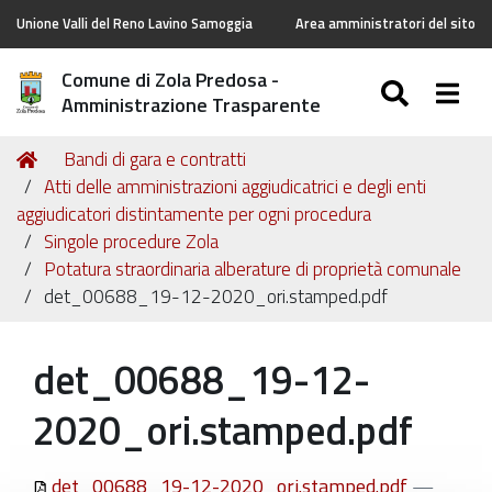
Unione Valli del Reno Lavino Samoggia
Area amministratori del sito
Comune di Zola Predosa -
SEARC
Togg
Amministrazione Trasparente
Tu
Home
Bandi di gara e contratti
sei
Atti delle amministrazioni aggiudicatrici e degli enti
qui:
aggiudicatori distintamente per ogni procedura
Singole procedure Zola
Potatura straordinaria alberature di proprietà comunale
det_00688_19-12-2020_ori.stamped.pdf
det_00688_19-12-
2020_ori.stamped.pdf
det_00688_19-12-2020_ori.stamped.pdf
—