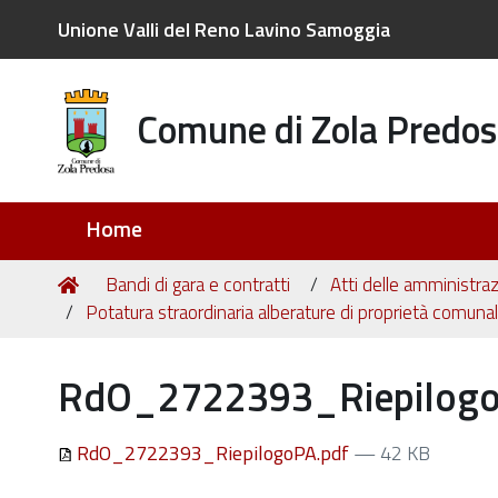
Unione Valli del Reno Lavino Samoggia
Comune di Zola Predos
Sezioni
Home
Tu
Home
Bandi di gara e contratti
Atti delle amministraz
sei
Potatura straordinaria alberature di proprietà comuna
qui:
RdO_2722393_Riepilogo
RdO_2722393_RiepilogoPA.pdf
— 42 KB