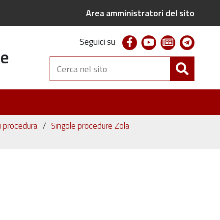
Area amministratori del sito
facebook
youtube
newsletter
telegr
Seguici su
te
Cerca
nel
sito
ni procedura
Singole procedure Zola