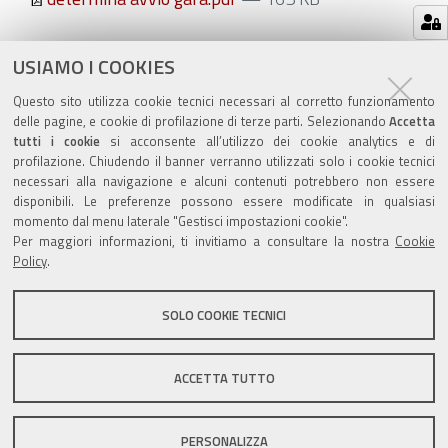
Azioni
STAMPA
USIAMO I COOKIES
sul
ultima modifica
06/05/2019
Questo sito utilizza cookie tecnici necessari al corretto funzionamento
documento
delle pagine, e cookie di profilazione di terze parti. Selezionando
Accetta
tutti i cookie
si acconsente all’utilizzo dei cookie analytics e di
profilazione. Chiudendo il banner verranno utilizzati solo i cookie tecnici
necessari alla navigazione e alcuni contenuti potrebbero non essere
disponibili. Le preferenze possono essere modificate in qualsiasi
momento dal menu laterale "Gestisci impostazioni cookie".
Valuta questo sito
Per maggiori informazioni, ti invitiamo a consultare la nostra
Cookie
Policy
.
SOLO COOKIE TECNICI
Sito istituzionale Comune di Zola Predosa
ACCETTA TUTTO
PERSONALIZZA