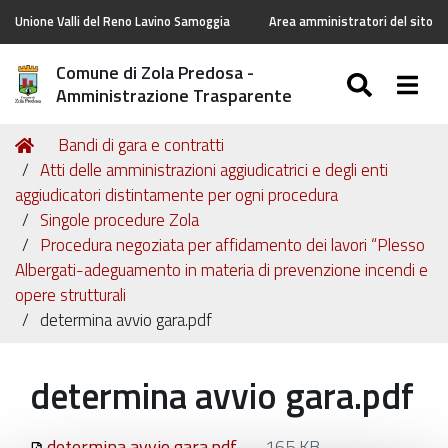
Unione Valli del Reno Lavino Samoggia
Area amministratori del sito
Comune di Zola Predosa -
SEARC
Togg
Amministrazione Trasparente
Tu
Home
Bandi di gara e contratti
sei
Atti delle amministrazioni aggiudicatrici e degli enti
qui:
aggiudicatori distintamente per ogni procedura
Singole procedure Zola
Procedura negoziata per affidamento dei lavori “Plesso
Albergati-adeguamento in materia di prevenzione incendi e
opere strutturali
determina avvio gara.pdf
determina avvio gara.pdf
determina avvio gara.pdf
— 165 KB