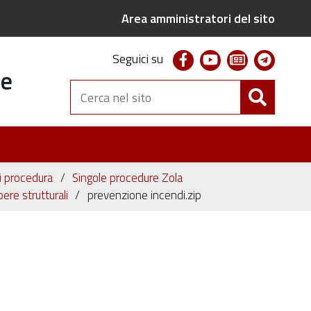
Area amministratori del sito
facebook
youtube
newsletter
telegr
Seguici su
te
Cerca
nel
sito
ni procedura
Singole procedure Zola
re strutturali
prevenzione incendi.zip