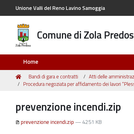
Unione Valli del Reno Lavino Samoggia
Comune di Zola Predos
Sezioni
Home
Tu
Home
Bandi di gara e contratti
Atti delle amministraz
sei
Procedura negoziata per affidamento dei lavori “Ples
qui:
prevenzione incendi.zip
prevenzione incendi.zip
— 4251 KB