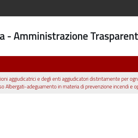
a - Amministrazione Trasparen
ioni aggiudicatrici e degli enti aggiudicatori distintamente per og
so Albergati-adeguamento in materia di prevenzione incendi e ope