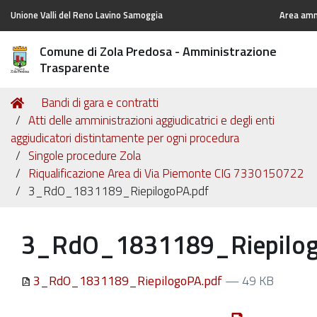
Unione Valli del Reno Lavino Samoggia
Area ammi
Comune di Zola Predosa - Amministrazione
Trasparente
Tu
Home
Bandi di gara e contratti
sei
Atti delle amministrazioni aggiudicatrici e degli enti
qui:
aggiudicatori distintamente per ogni procedura
Singole procedure Zola
Riqualificazione Area di Via Piemonte CIG 7330150722
3_RdO_1831189_RiepilogoPA.pdf
3_RdO_1831189_Riepilog
3_RdO_1831189_RiepilogoPA.pdf
— 49 KB