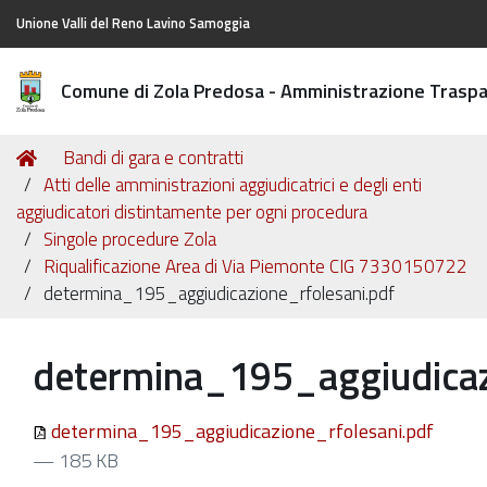
Unione Valli del Reno Lavino Samoggia
Comune di Zola Predosa - Amministrazione Trasp
Tu
Home
Bandi di gara e contratti
sei
Atti delle amministrazioni aggiudicatrici e degli enti
qui:
aggiudicatori distintamente per ogni procedura
Singole procedure Zola
Riqualificazione Area di Via Piemonte CIG 7330150722
determina_195_aggiudicazione_rfolesani.pdf
determina_195_aggiudicaz
determina_195_aggiudicazione_rfolesani.pdf
— 185 KB