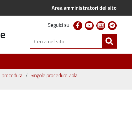
Area amministratori del sito
facebook
youtube
newsletter
telegr
Seguici su
te
Cerca
nel
sito
ni procedura
Singole procedure Zola