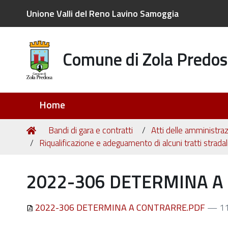
Unione Valli del Reno Lavino Samoggia
Comune di Zola Predos
Sezioni
Home
Tu
Home
Bandi di gara e contratti
Atti delle amministraz
sei
Riqualificazione e adeguamento di alcuni tratti strad
qui:
2022-306 DETERMINA A
2022-306 DETERMINA A CONTRARRE.PDF
— 11