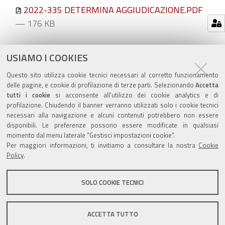
2022-335 DETERMINA AGGIUDICAZIONE.PDF
— 176 KB
Azioni
STAMPA
USIAMO I COOKIES
sul
ultima modifica
20/07/2022
Questo sito utilizza cookie tecnici necessari al corretto funzionamento
documento
delle pagine, e cookie di profilazione di terze parti. Selezionando
Accetta
tutti i cookie
si acconsente all’utilizzo dei cookie analytics e di
profilazione. Chiudendo il banner verranno utilizzati solo i cookie tecnici
necessari alla navigazione e alcuni contenuti potrebbero non essere
disponibili. Le preferenze possono essere modificate in qualsiasi
momento dal menu laterale "Gestisci impostazioni cookie".
Valuta questo sito
Per maggiori informazioni, ti invitiamo a consultare la nostra
Cookie
Policy
.
SOLO COOKIE TECNICI
Sito istituzionale Comune di Zola Predosa
ACCETTA TUTTO