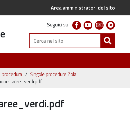
Area amministratori del sito
facebook
youtube
newsletter
telegr
Seguici su
te
Cerca
nel
sito
ni procedura
Singole procedure Zola
ione_aree_verdi.pdf
aree_verdi.pdf