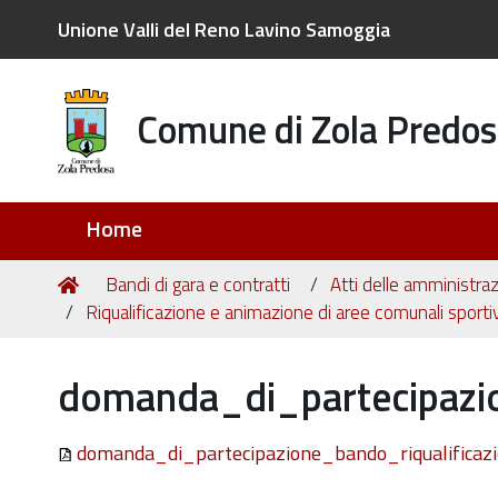
Unione Valli del Reno Lavino Samoggia
Comune di Zola Predos
Sezioni
Home
Tu
Home
Bandi di gara e contratti
Atti delle amministraz
sei
Riqualificazione e animazione di aree comunali sportiv
qui:
domanda_di_partecipazio
domanda_di_partecipazione_bando_riqualificaz