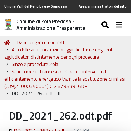
Unione Valli del Reno Lavino Samoggia
Area amministratori del sito
Comune di Zola Predosa -
SEARC
Togg
Amministrazione Trasparente
Tu
Home
Bandi di gara e contratti
sei
Atti delle amministrazioni aggiudicatrici e degli enti
qui:
aggiudicatori distintamente per ogni procedura
Singole procedure Zola
Scuola media Francesco Francia – interventi di
efficientamento energetico tramite la sostituzione di infissi
(C39J21000340001) CIG 87958916DF
DD_2021_262.odt.pdf
DD_2021_262.odt.pdf
DD_2021_262.odt.pdf
— 134 KB