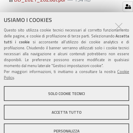
Azioni
STAMPA
USIAMO I COOKIES
sul
ultima modifica
13/09/2021
Questo sito utilizza cookie tecnici necessari al corretto funzionamento
documento
delle pagine, e cookie di profilazione di terze parti. Selezionando
Accetta
tutti i cookie
si acconsente all’utilizzo dei cookie analytics e di
profilazione. Chiudendo il banner verranno utilizzati solo i cookie tecnici
necessari alla navigazione e alcuni contenuti potrebbero non essere
disponibili. Le preferenze possono essere modificate in qualsiasi
momento dal menu laterale "Gestisci impostazioni cookie".
Valuta questo sito
Per maggiori informazioni, ti invitiamo a consultare la nostra
Cookie
Policy
.
SOLO COOKIE TECNICI
Sito istituzionale Comune di Zola Predosa
ACCETTA TUTTO
PERSONALIZZA