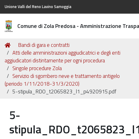
Unione Valli del Reno Lavino Samoggia
Comune di Zola Predosa - Amministrazione Trasp
Tu
Home
Bandi di gara e contratti
sei
Atti delle amministrazioni aggiudicatrici e degli enti
qui:
aggiudicatori distintamente per ogni procedura
Singole procedure Zola
Servizio di sgombero neve e trattamento antigelo
(periodo 1/11/2018-31/3/2020)
5-stipula_RDO_t2065823_l1_p4920915.pdf
5-
stipula_RDO_t2065823_l