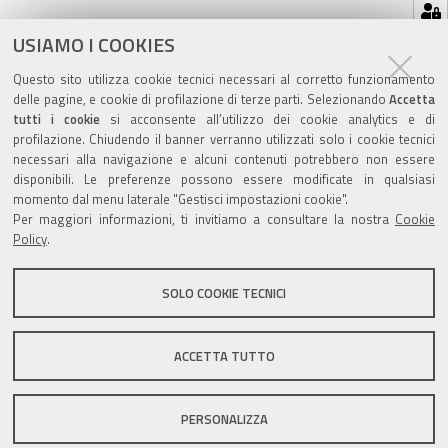
Azioni
STAMPA
USIAMO I COOKIES
sul
ultima modifica
18/02/2021
Questo sito utilizza cookie tecnici necessari al corretto funzionamento
documento
delle pagine, e cookie di profilazione di terze parti. Selezionando
Accetta
tutti i cookie
si acconsente all’utilizzo dei cookie analytics e di
profilazione. Chiudendo il banner verranno utilizzati solo i cookie tecnici
necessari alla navigazione e alcuni contenuti potrebbero non essere
disponibili. Le preferenze possono essere modificate in qualsiasi
Valuta questo sito
momento dal menu laterale "Gestisci impostazioni cookie".
Per maggiori informazioni, ti invitiamo a consultare la nostra
Cookie
Policy
.
SOLO COOKIE TECNICI
Sito istituzionale Comune di Zola Predosa
ACCETTA TUTTO
PERSONALIZZA
Privacy policy
|
DPO
|
Accessibilità