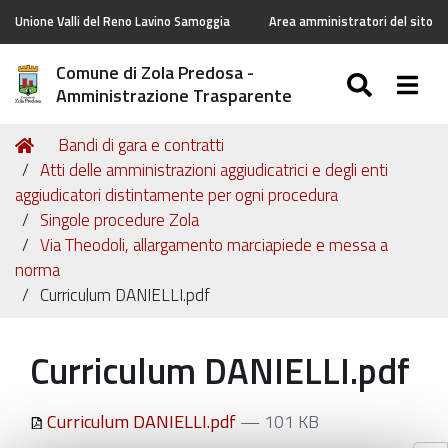
Unione Valli del Reno Lavino Samoggia
Area amministratori del sito
Comune di Zola Predosa -
SEARC
Togg
Amministrazione Trasparente
Tu
Home
Bandi di gara e contratti
sei
Atti delle amministrazioni aggiudicatrici e degli enti
qui:
aggiudicatori distintamente per ogni procedura
Singole procedure Zola
Via Theodoli, allargamento marciapiede e messa a
norma
Curriculum DANIELLI.pdf
Curriculum DANIELLI.pdf
Curriculum DANIELLI.pdf
— 101 KB